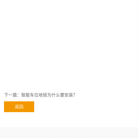
总之，随着电动汽车的普及，各方都在想办法解决充电
车位的占用问题，随着充电桩数量的增加，车辆技术的提
下一篇：智能车位地锁为什么要安装？
升，以及规范等出台，对于霸占充电桩车位也是可以得到解
返回
决的。