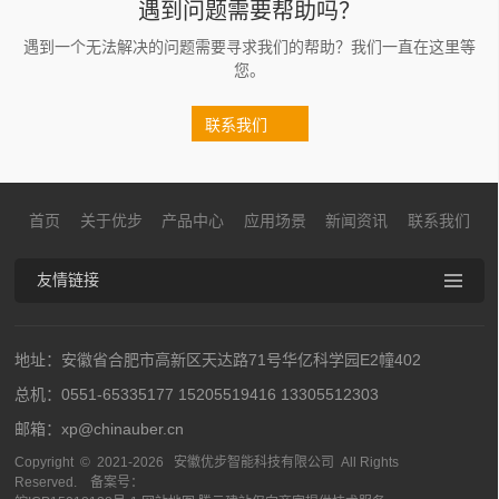
遇到问题需要帮助吗？
遇到一个无法解决的问题需要寻求我们的帮助？我们一直在这里等
您。
联系我们
首页
关于优步
产品中心
应用场景
新闻资讯
联系我们
友情链接
地址：安徽省合肥市高新区天达路71号华亿科学园E2幢402
总机：0551-65335177 15205519416 13305512303
邮箱：xp@chinauber.cn
Copyright © 2021-
2026 安徽优步智能科技有限公司 All Rights
Reserved. 备案号：